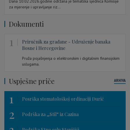
Dana 10.02.2026.godine održana je tematska sjednica Komisije
za mjerenje i upravljanje riz...
Dokumenti
1
Priručnik za građane - Udruženje banaka
Bosne i Hercegovine
Pruža pojašnjenja o elektronskim i digitalnim finansijskim
uslugama.
Uspješne priče
ARHIVA
1
Posrška stomatološkoj ordinaciji Đurić
2
Podrška za „Stil“ iz Cazina
3
Podrška Etno selu Stanišići