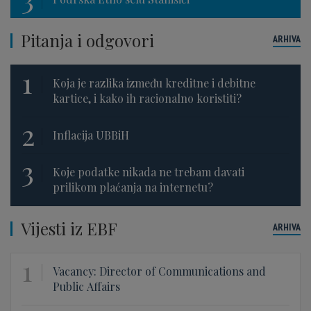
Pitanja i odgovori
ARHIVA
1
Koja je razlika između kreditne i debitne
kartice, i kako ih racionalno koristiti?
2
Inflacija UBBiH
3
Koje podatke nikada ne trebam davati
prilikom plaćanja na internetu?
Vijesti iz EBF
ARHIVA
1
Vacancy: Director of Communications and
Public Affairs