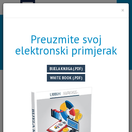
Tog
×
navi
NAŠA MISIJA
Uspostavljanje saradnje sa sličnim
O
Preuzmite svoj
institucijama u okruženju i
elektronski primjerak
inostranstvu
OPŠIRNIJE
O UBBIH
BIJELA KNJIGA (.PDF)
WHITE BOOK (.PDF)