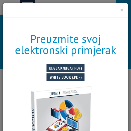
Tog
×
navi
NAŠA MISIJA
Uspostavljanje saradnje sa sličnim
O
Preuzmite svoj
institucijama u okruženju i
elektronski primjerak
inostranstvu
OPŠIRNIJE
O UBBIH
BIJELA KNJIGA (.PDF)
WHITE BOOK (.PDF)