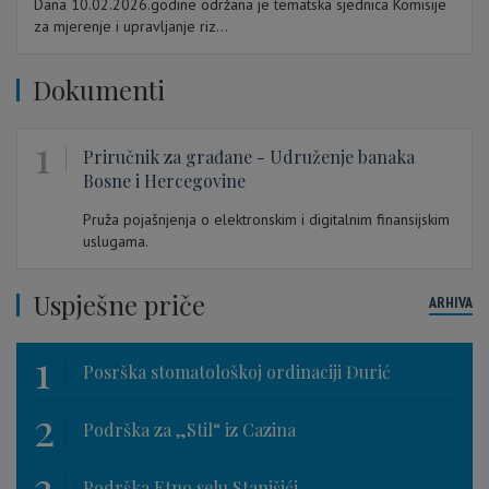
Dana 10.02.2026.godine održana je tematska sjednica Komisije
za mjerenje i upravljanje riz...
Dokumenti
1
Priručnik za građane - Udruženje banaka
Bosne i Hercegovine
Pruža pojašnjenja o elektronskim i digitalnim finansijskim
uslugama.
Uspješne priče
ARHIVA
1
Posrška stomatološkoj ordinaciji Đurić
2
Podrška za „Stil“ iz Cazina
3
Podrška Etno selu Stanišići