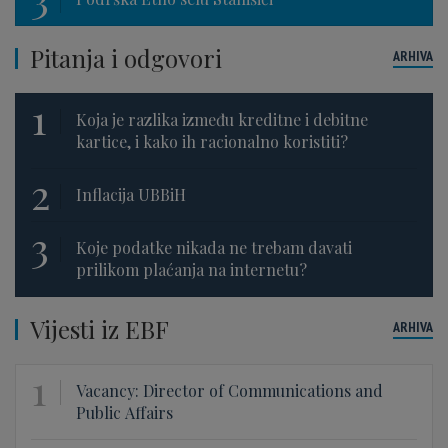
Pitanja i odgovori
ARHIVA
1
Koja je razlika između kreditne i debitne
kartice, i kako ih racionalno koristiti?
2
Inflacija UBBiH
3
Koje podatke nikada ne trebam davati
prilikom plaćanja na internetu?
Vijesti iz EBF
ARHIVA
1
Vacancy: Director of Communications and
Public Affairs