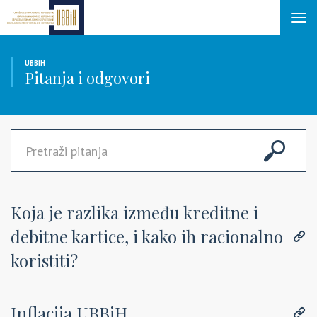
Tog
navi
UBBIH
Pitanja i odgovori
Koja je razlika između kreditne i
debitne kartice, i kako ih racionalno
koristiti?
Inflacija UBBiH