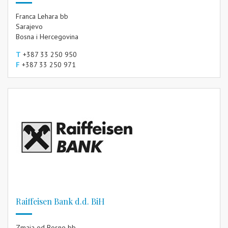
Franca Lehara bb
Sarajevo
Bosna i Hercegovina
T
+387 33 250 950
F
+387 33 250 971
Raiffeisen Bank d.d. BiH
Zmaja od Bosne bb