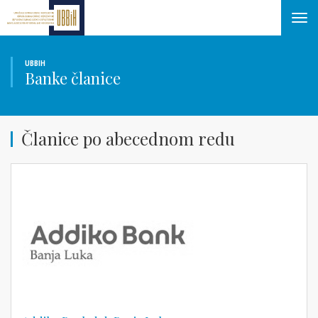
Tog
navi
UBBIH
Banke članice
Članice po abecednom redu