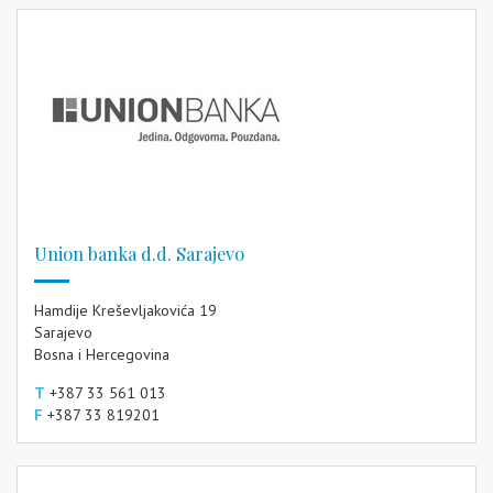
Union banka d.d. Sarajevo
Hamdije Kreševljakovića 19
Sarajevo
Bosna i Hercegovina
T
+387 33 561 013
F
+387 33 819201