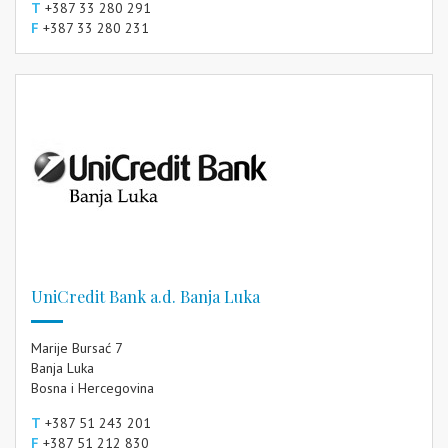
T
+387 33 280 291
F
+387 33 280 231
UniCredit Bank a.d. Banja Luka
Marije Bursać 7
Banja Luka
Bosna i Hercegovina
T
+387 51 243 201
F
+387 51 212 830