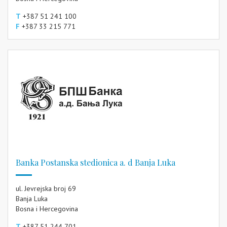
T
+387 51 241 100
F
+387 33 215 771
Banka Postanska stedionica a. d Banja Luka
ul. Jevrejska broj 69
Banja Luka
Bosna i Hercegovina
T
+387 51 244 701