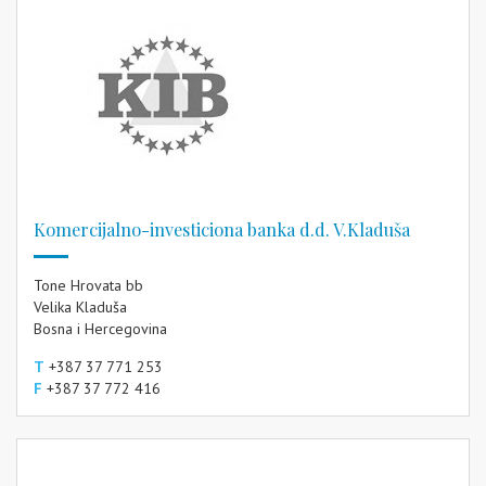
Komercijalno-investiciona banka d.d. V.Kladuša
Tone Hrovata bb
Velika Kladuša
Bosna i Hercegovina
T
+387 37 771 253
F
+387 37 772 416