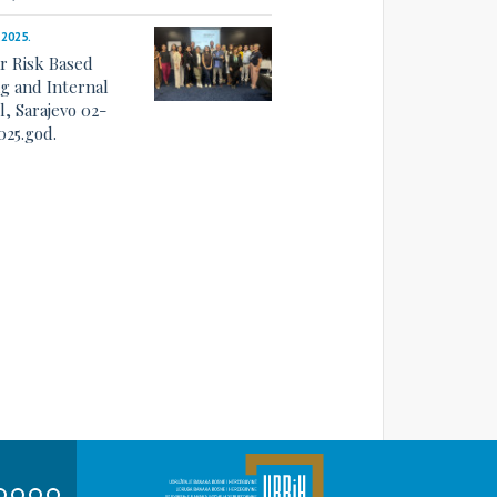
.2025.
r Risk Based
ng and Internal
l, Sarajevo 02-
025.god.