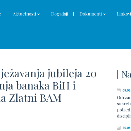
e
Aktuelnosti
Događaji
Dokumenti
Linkovi
ježavanja jubileja 20
Na
ja banaka BiH i
09.06
da Zlatni BAM
Održan
susreti
pobjed
discip
20.03