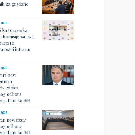
nik za građane
.2026.
ička tematska
a Komisije za risk,
raćenje
nosti i internu
u
.2026.
ani novi
dnik i
dsjednica
og odbora
nja banaka BiH
.2026.
an novi saziv
og odbora
nja banaka BiH