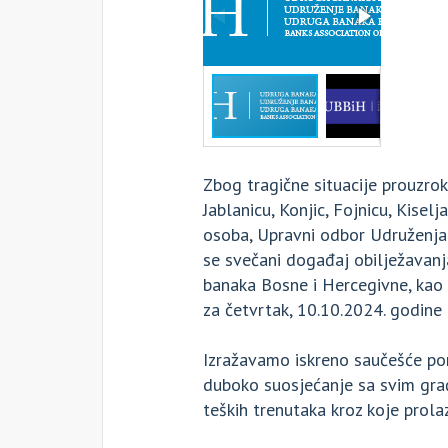
Zbog tragične situacije prouzro
Jablanicu, Konjic, Fojnicu, Kise
osoba, Upravni odbor Udruženja
se svečani događaj obilježavanj
banaka Bosne i Hercegivne, kao 
za četvrtak, 10.10.2024. godine
Izražavamo iskreno saučešće por
duboko suosjećanje sa svim gra
teških trenutaka kroz koje prola