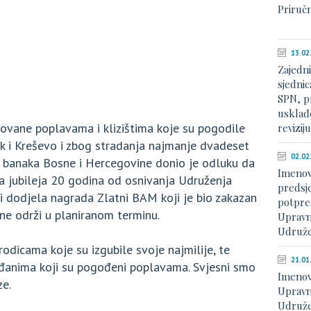
Priruč
13.02
Zajedn
sjednic
SPN, p
usklađe
kovane poplavama i klizištima koje su pogodile
revizij
ljak i Kreševo i zbog stradanja najmanje dvadeset
02.02
 banaka Bosne i Hercegovine donio je odluku da
Imenov
a jubileja 20 godina od osnivanja Udruženja
predsje
i dodjela nagrada Zlatni BAM koji je bio zakazan
potpre
 ne održi u planiranom terminu.
Upravn
Udruže
odicama koje su izgubile svoje najmilije, te
21.01
đanima koji su pogođeni poplavama. Svjesni smo
Imenov
ze.
Upravn
Udruže