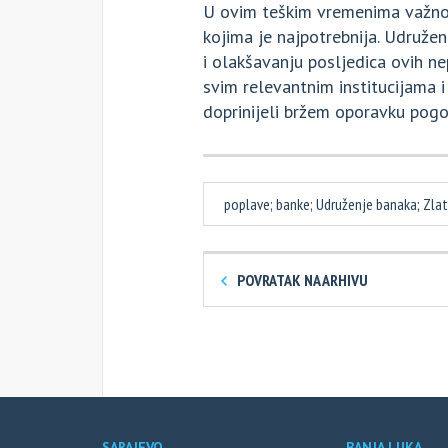
U ovim teškim vremenima važno j
kojima je najpotrebnija. Udruže
i olakšavanju posljedica ovih n
svim relevantnim institucijama 
doprinijeli bržem oporavku pogo
poplave; banke; Udruženje banaka; Zla
POVRATAK NA ARHIVU
SARAJEVO
BANJA LUKA