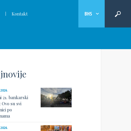
BHS
Kontakt
jnovije
.2026.
i 21. bankarski
: Ovo su svi
nici po
linama
.2026.