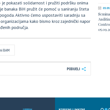
e pokazati solidarnost i pružiti podršku onima
nje banaka BiH pružit će pomoć u saniranju šteta
05.09
Semina
epogoda. Aktivno ćemo uspostaviti saradnju sa
Auditi
i organizacijama kako bismo kroz zajednički napor
Contro
đenih područja.
05.09.2
tni BAM
PODIJELI
UBBIH
KORISNI LINKOVI