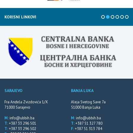
KORISNI LINKOVI
SARAJEVO
BANJA LUKA
Fra Anđela Zvizdovića 1/X
Aleja Svetog Save 7a
71000 Sarajevo
51000 Banja Luka
M:
info@ubbih.ba
M:
info@ubbih.ba
T:
+387 33 296 501
T:
+387 51 327 780
T:
+387 33 296 502
F:
+387 51 313 784