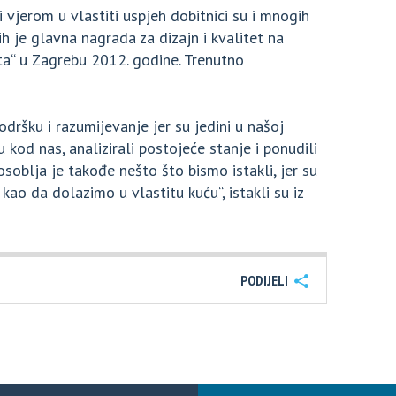
i vjerom u vlastiti uspjeh dobitnici su i mnogih
ih je glavna nagrada za dizajn i kvalitet na
“ u Zagrebu 2012. godine. Trenutno
odršku i razumijevanje jer su jedini u našoj
u kod nas, analizirali postojeće stanje i ponudili
soblja je takođe nešto što bismo istakli, jer su
 kao da dolazimo u vlastitu kuću“, istakli su iz
PODIJELI