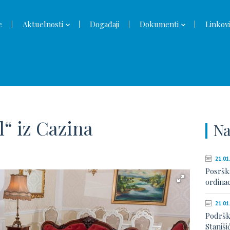
e
Aktuelnosti
Događaji
Dokumenti
Linkovi
l“ iz Cazina
Na
21.01
Posršk
ordinac
21.01
Podršk
Stanišić