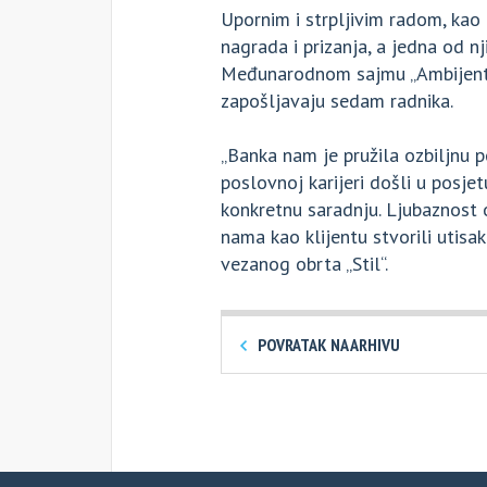
Upornim i strpljivim radom, kao 
nagrada i prizanja, a jedna od nj
Međunarodnom sajmu „Ambijenta
zapošljavaju sedam radnika.
„Banka nam je pružila ozbiljnu p
poslovnoj karijeri došli u posjet
konkretnu saradnju. Ljubaznost o
nama kao klijentu stvorili utisak
vezanog obrta „Stil“.
POVRATAK NA ARHIVU