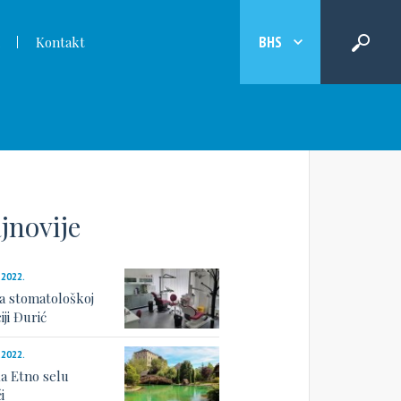
BHS
Kontakt
jnovije
.2022.
a stomatološkoj
iji Đurić
.2022.
a Etno selu
i