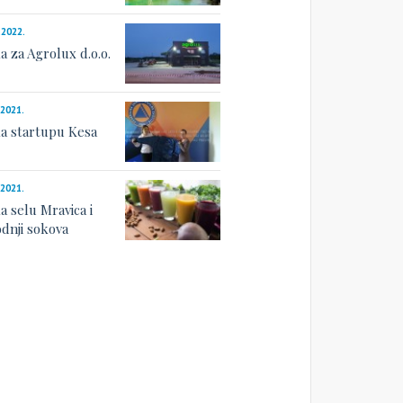
.2022.
a za Agrolux d.o.o.
.2021.
a startupu Kesa
.2021.
a selu Mravica i
odnji sokova