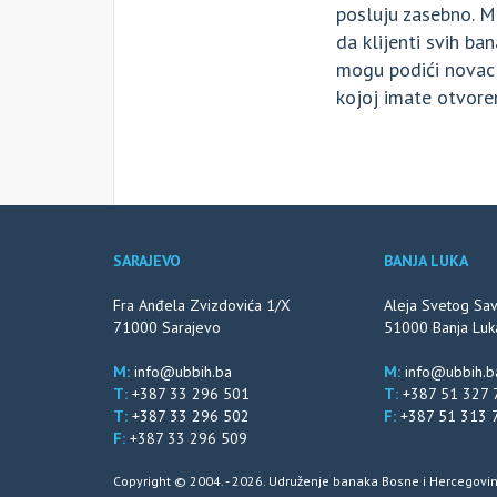
posluju zasebno. 
da klijenti svih b
mogu podići novac 
kojoj imate otvore
SARAJEVO
BANJA LUKA
Fra Anđela Zvizdovića 1/X
Aleja Svetog Sa
71000 Sarajevo
51000 Banja Luk
M:
info@ubbih.ba
M:
info@ubbih.b
T:
+387 33 296 501
T:
+387 51 327 
T:
+387 33 296 502
F:
+387 51 313 
F:
+387 33 296 509
Copyright © 2004. - 2026. Udruženje banaka Bosne i Hercegovin