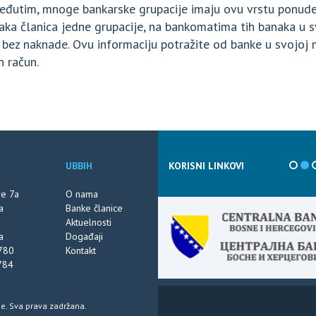
Međutim, mnoge bankarske grupacije imaju ovu vrstu ponu
anaka članica jedne grupacije, na bankomatima tih banaka u
bez naknade. Ovu informaciju potražite od banke u svojoj m
n račun.
UBBIH
KORISNI LINKOVI
ve 7a
O nama
a
Banke članice
Aktuelnosti
a
Događaji
780
Kontakt
784
e. Sva prava zadržana.