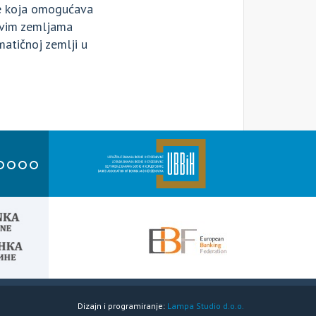
de koja omogućava
 svim zemljama
atičnoj zemlji u
Dizajn i programiranje:
Lampa Studio d.o.o.