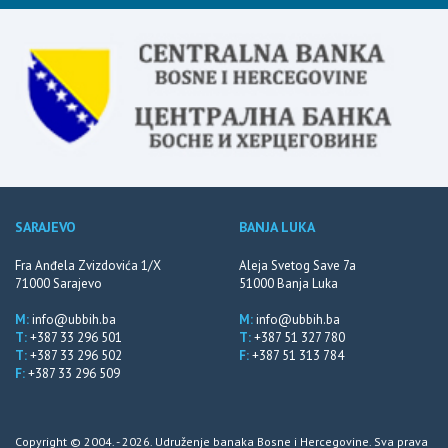
SARAJEVO
BANJA LUKA
Fra Anđela Zvizdovića 1/X
Aleja Svetog Save 7a
71000 Sarajevo
51000 Banja Luka
M:
info@ubbih.ba
M:
info@ubbih.ba
T:
+387 33 296 501
T:
+387 51 327 780
T:
+387 33 296 502
F:
+387 51 313 784
F:
+387 33 296 509
Copyright © 2004. - 2026. Udruženje banaka Bosne i Hercegovine. Sva prava