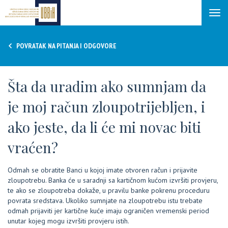
Tog
navi
POVRATAK NA PITANJA I ODGOVORE
Šta da uradim ako sumnjam da
je moj račun zloupotrijebljen, i
ako jeste, da li će mi novac biti
vraćen?
Odmah se obratite Banci u kojoj imate otvoren račun i prijavite
zloupotrebu. Banka će u saradnji sa kartičnom kućom izvršiti provjeru,
te ako se zloupotreba dokaže, u pravilu banke pokrenu proceduru
povrata sredstava. Ukoliko sumnjate na zloupotrebu istu trebate
odmah prijaviti jer kartične kuće imaju ograničen vremenski period
unutar kojeg mogu izvršiti provjeru istih.