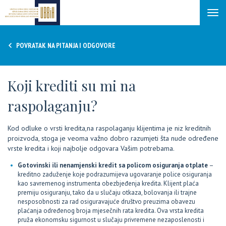
Tog
navi
POVRATAK NA PITANJA I ODGOVORE
Koji krediti su mi na
raspolaganju?
Kod odluke o vrsti kredita,na raspolaganju klijentima je niz kreditnih
proizvoda, stoga je veoma važno dobro razumjeti šta nude određene
vrste kredita i koji najbolje odgovara Vašim potrebama.
Gotovinski ili nenamjenski kredit sa policom osiguranja otplate
–
kreditno zaduženje koje podrazumijeva ugovaranje police osiguranja
kao savremenog instrumenta obezbjeđenja kredita. Klijent plaća
premiju osiguranju, tako da u slučaju otkaza, bolovanja ili trajne
nesposobnosti za rad osiguravajuće društvo preuzima obavezu
plaćanja određenog broja mjesečnih rata kredita. Ova vrsta kredita
pruža ekonomsku sigurnost u slučaju privremene nezaposlenosti i