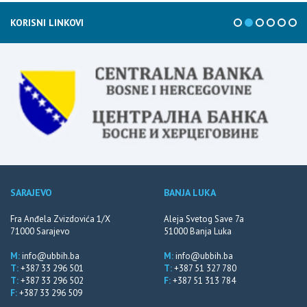
KORISNI LINKOVI
SARAJEVO
BANJA LUKA
Fra Anđela Zvizdovića 1/X
Aleja Svetog Save 7a
71000 Sarajevo
51000 Banja Luka
M:
info@ubbih.ba
M:
info@ubbih.ba
T:
+387 33 296 501
T:
+387 51 327 780
T:
+387 33 296 502
F:
+387 51 313 784
F:
+387 33 296 509