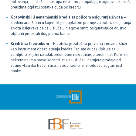
bolovanja, a u slučaju nastupa nesretnog događaja, osiguravajuća kuća
preuzima otplatu ostatka duga po kreditu.
Gotovinski ili nenamjenski kredit sa policom osiguranja života
–
kreditni aranžman u kojem klijent uplatom premije za policu osiguranja
života osigurava da će u slučaju njegove smrti osiguravajuće društvo
otplatiti preostali dug prema banci.
Krediti sa hipotekom
– Hipoteka je založno pravo na imovinu, služi
kao instrument obezbjeđenja kredita (isplate duga). Upisuje se u
zemljišno-knjižni izvadak predmetne nekretnine, u teretni list. Korisnik
nekretnine ima pravo koristiti istu, a u slučaju namjere prodaje od
strane vlasnika trećem licu, neoophodno je ishodovati suglasnost
banke.