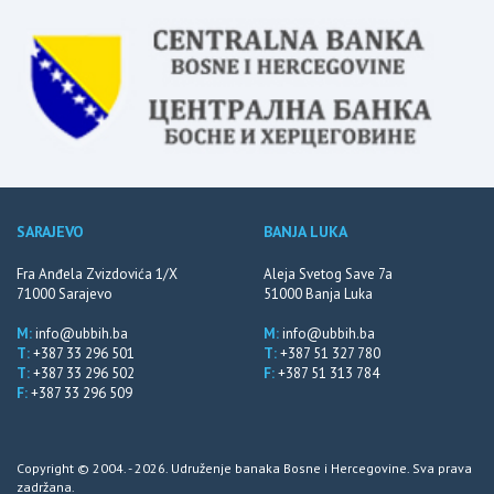
SARAJEVO
BANJA LUKA
Fra Anđela Zvizdovića 1/X
Aleja Svetog Save 7a
71000 Sarajevo
51000 Banja Luka
M:
info@ubbih.ba
M:
info@ubbih.ba
T:
+387 33 296 501
T:
+387 51 327 780
T:
+387 33 296 502
F:
+387 51 313 784
F:
+387 33 296 509
Copyright © 2004. - 2026. Udruženje banaka Bosne i Hercegovine. Sva prava
zadržana.