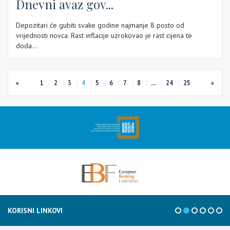
Dnevni avaz gov...
Depozitari će gubiti svake godine najmanje 8 posto od
vrijednosti novca. Rast inflacije uzrokovao je rast cijena te
doda...
«
1
2
3
4
5
6
7
8
...
24
25
»
KORISNI LINKOVI