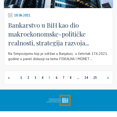
18.06.2021.
Bankarstvo u BiH kao dio
makroekonomske-političke
realnosti, strategija razvoja...
Na Simpozijumu koji je održan u Banjaluci, u četvrtak 17.6.2021.
godine u panel diskusiji na temu FISKALNA I MONET...
«
1
2
3
4
5
6
7
8
...
24
25
»