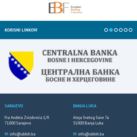
KORISNI LINKOVI
SARAJEVO
BANJA LUKA
Fra Anđela Zvizdovića 1/X
Aleja Svetog Save 7a
71000 Sarajevo
51000 Banja Luka
M:
info@ubbih.ba
M:
info@ubbih.ba