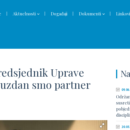
e
Aktuelnosti
Događaji
Dokumenti
Linkovi
predsjednik Uprave
Na
ouzdan smo partner
09.06
Održan
susreti
pobjed
discip
20.03