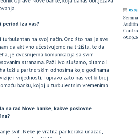
sjednik Uprave Nove banke, koja danas obilježava
ovanja.
05.09
Semina
i period iza vas?
Auditi
Contro
05.09.2
i turbulentan na svoj način. Ono što nas je sve
am da aktivno učestvujemo na tržištu, te da
jeha, je dvosmjerna komunikacija sa svim
esovanim stranama. Pažljivo slušamo, pitamo i
ha leži u partnerskim odnosima koje godinama
izije i vrijednosti. I upravo zato nas veliki broj
 domaću banku, kojoj u turbulentnim vremenima
ala na rad Nove banke, kakve poslovne
dina?
nje svih. Neke je vratila par koraka unazad,