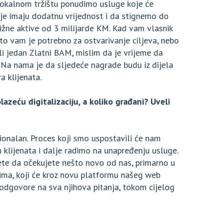
lokalnom tržištu ponudimo usluge koje će
oje imaju dodatnu vrijednost i da stignemo do
ižne aktive od 3 milijarde KM. Kad vam vlasnik
to vam je potrebno za ostvarivanje ciljeva, nebo
li jedan Zlatni BAM, mislim da je vrijeme da
Na nama je da sljedeće nagrade budu iz dijela
a klijenata.
lazeću digitalizaciju, a koliko građani? Uveli
ionalan. Proces koji smo uspostavili će nam
 klijenata i dalje radimo na unapređenju usluge.
e da očekujete nešto novo od nas, primarno u
ima, koji će kroz novu platformu našeg web
odgovore na sva njihova pitanja, tokom cijelog