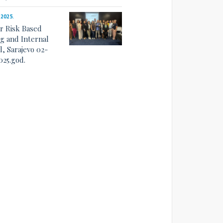
.2025.
r Risk Based
ng and Internal
l, Sarajevo 02-
025.god.