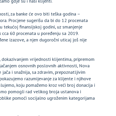
amo gdje su i naši klijenti.
nosti, za banke će ovo biti teška godina –
ora. Procjene sugerišu da bi do 12 procenata
 tekućoj finansijskoj godini, uz smanjenje
ak cca 60 procenata u poređenju sa 2019.
ene izazove, a njen dugoročni uticaj još nije
 dokazivanjem vrijednosti klijentima, pripremom
 jačanjem osnovnih poslovnih aktivnosti, Nova
 jača i snažnija, sa zdravim, prepoznatljivim
okazujemo razumijevanje za klijente i njihove
slujemo, koju pomažemo kroz veći broj donacija i
mo pomogli rad velikog broja ustanova i
e oblike pomoći socijalno ugroženim kategorijama