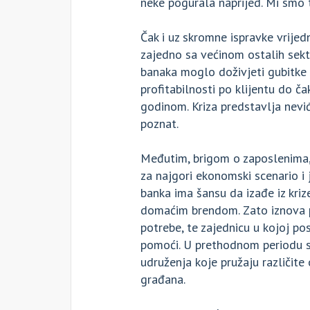
neke pogurala naprijed. Mi smo t
Čak i uz skromne ispravke vrijed
zajedno sa većinom ostalih sekt
banaka moglo doživjeti gubitke u
profitabilnosti po klijentu do č
godinom. Kriza predstavlja neviđ
poznat.
Međutim, brigom o zaposlenima,
za najgori ekonomski scenario i
banka ima šansu da izađe iz krize
domaćim brendom. Zato iznova p
potrebe, te zajednicu u kojoj po
pomoći. U prethodnom periodu s
udruženja koje pružaju različit
građana.