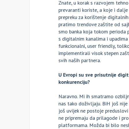
Znate, u korak s razvojem tehnol
prevaranti koriste, a koje i dalj
prepreku za korištenje digitalni
pratimo trendove zaštite od sajb
smo banka koja tokom perioda p
s digitalnim kanalima i upadima 
funkcionalni, user friendly, toli
implementirali visok stepen zašt
svih naših partnera.
U Evropi su sve prisutnije digi
konkurenciju?
Naravno. Mi ih smatramo ozbiljn
nas tako doživljaju. BiH još nije
još uvijek ne postoje preduslovi 
ne pripremaju da prilagode i pr
platformama. Možda bi bilo ne