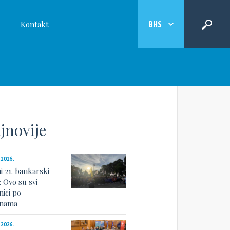
BHS
Kontakt
jnovije
.2026.
i 21. bankarski
: Ovo su svi
nici po
linama
.2026.