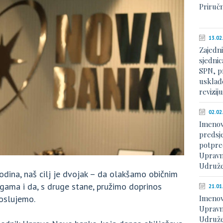
Priruč
13.02
Zajedn
sjednic
SPN, p
usklađe
revizij
02.02
Imenov
predsje
potpre
Upravn
Udruže
dina, naš cilj je dvojak – da olakšamo običnim
ugama i da, s druge stane, pružimo doprinos
21.01
oslujemo.
Imenov
Upravn
Udruže