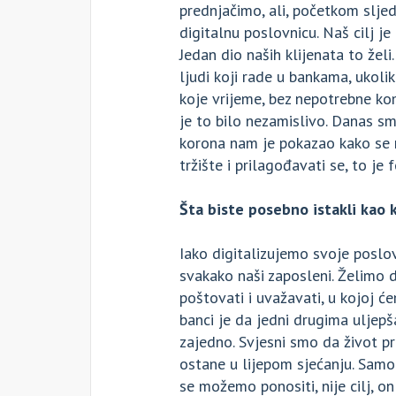
prednjačimo, ali, početkom slj
digitalnu poslovnicu. Naš cilj 
Jedan dio naših klijenata to želi.
ljudi koji rade u bankama, ukoli
koje vrijeme, bez nepotrebne k
je to bilo nezamislivo. Danas sm
korona nam je pokazao kako se n
tržište i prilagođavati se, to je
Šta biste posebno istakli kao 
Iako digitalizujemo svoje poslov
svakako naši zaposleni. Želimo 
poštovati i uvažavati, u kojoj 
banci je da jedni drugima uljep
zajedno. Svjesni smo da život p
ostane u lijepom sjećanju. Samo 
se možemo ponositi, nije cilj, on