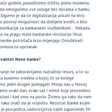
edeće godine, ponudićemo tržištu jednu modernu
je da omogućimo sve usluge bez dolaska u banku.
 Sigurno je da će digitalizacija uticati na broj
ko postoji mogućnost da dobijete kredit, u bilo
omunikacije za bankarskim službenikom… Nekada
o na pragu male bankarske revolucije. Virus
avike potrošača brzo mijenjaju. Osluškivati
 formula za opstanak.
kvalitet Nove banke?
anje ne zaboravljamo najvažniji resurs, a to su
da budemo sredina u kojoj će se kolege
ćemo jedni drugim pomagati. Misija nas u Novoj
šamo svaki dan, svaki sat i minut koje provodimo
rolazi i kad smo na poslu. Živimo ga tako da nam
tako znači da je vrijedilo. Rezultat Banke kojim
 je posljedica, zadovoljstva naših zaposlenih. Mi