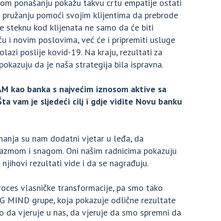
vom ponašanju pokažu takvu crtu empatije ostati
pružanju pomoći svojim klijentima da prebrode
e steknu kod klijenata ne samo da će biti
i novim poslovima, već će i pripremiti usluge
olazi poslije kovid-19. Na kraju, rezultati za
okazuju da je naša strategija bila ispravna.
AM kao banka s najvećim iznosom aktive sa
a vam je sljedeći cilj i gdje vidite Novu banku
znanja su nam dodatni vjetar u leđa, da
ijazmom i snagom. Oni našim radnicima pokazuju
njihovi rezultati vide i da se nagrađuju.
proces vlasničke transformacije, pa smo tako
MG MIND grupe, koja pokazuje odlične rezultate
ao da vjeruje u nas, da vjeruje da smo spremni da