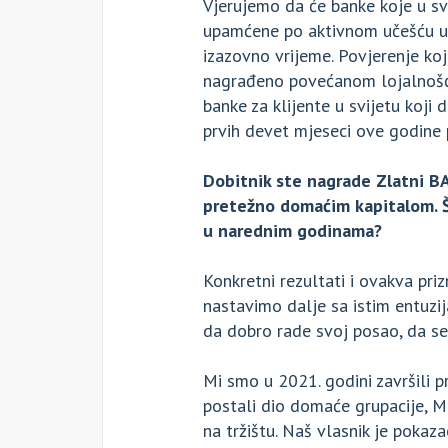
Vjerujemo da će banke koje u s
upamćene po aktivnom učešću u 
izazovno vrijeme. Povjerenje koj
nagrađeno povećanom lojalnošću 
banke za klijente u svijetu koji d
prvih devet mjeseci ove godine p
Dobitnik ste nagrade Zlatni B
pretežno domaćim kapitalom. Št
u narednim godinama?
Konkretni rezultati i ovakva pri
nastavimo dalje sa istim entuz
da dobro rade svoj posao, da se 
Mi smo u 2021. godini završili 
postali dio domaće grupacije, 
na tržištu. Naš vlasnik je pokaz