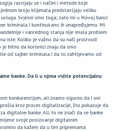
ogija razvijaju se i načini i metode koje
e jednom broju klijenata predstavljaju veliku
h usluga. Svjesni smo toga; zato mi u Novoj banci
er kriminala i kontinuirano ih unapređujemo. Mi
andemije i vanrednog stanja nije imala problem
na iste. Koliko je važno da su naši proizvodi
ko je bitno da korisnici znaju da smo
ite od sajber kriminala i da to zahtijevamo od
talne banke. Da li u njima vidite potencijalnu
om konkurencijom, ali znamo sigurno da i oni
 prošla kroz proces digitalizacije, što pokazuje da
za digitalne banke. Ali, to ne znači da se banke
omijene svoje poslovanje digitalnim
skromno da kažem da u tim pripremama