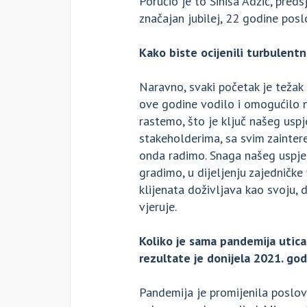
Poručio je to Siniša Adžić, pred
značajan jubilej, 22 godine posl
Kako biste ocijenili turbulentn
Naravno, svaki početak je težak 
ove godine vodilo i omogućilo n
rastemo, što je ključ našeg usp
stakeholderima, sa svim zainter
onda radimo. Snaga našeg uspje
gradimo, u dijeljenju zajedničke v
klijenata doživljava kao svoju,
vjeruje.
Koliko je sama pandemija utic
rezultate je donijela 2021. go
Pandemija je promijenila poslova