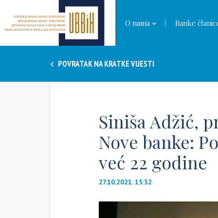
O nama
Banke članic
POVRATAK NA KRATKE VIJESTI
Siniša Adžić, 
Nove banke: P
već 22 godine
27.10.2021. 15:32