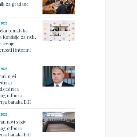
nik za građane
.2026.
ička tematska
a Komisije za risk,
raćenje
nosti i internu
u
.2026.
ani novi
dnik i
dsjednica
og odbora
nja banaka BiH
.2026.
an novi saziv
og odbora
nja banaka BiH