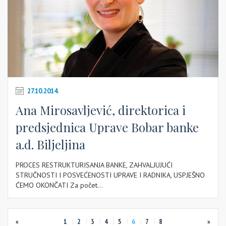
27.10.2014.
Ana Mirosavljević, direktorica i
predsjednica Uprave Bobar banke
a.d. Biljeljina
PROCES RESTRUKTURISANJA BANKE, ZAHVALJUJUĆI
STRUČNOSTI I POSVEĆENOSTI UPRAVE I RADNIKA, USPJEŠNO
ĆEMO OKONČATI Za počet...
«
1
2
3
4
5
6
7
8
»