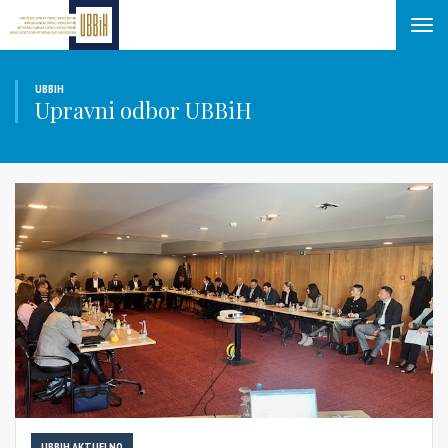
Tog
navi
UBBIH
Upravni odbor UBBiH
UBBIH AKTUELNO