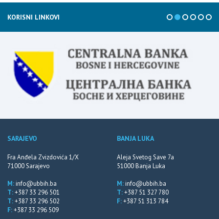
KORISNI LINKOVI
SARAJEVO
BANJA LUKA
Fra Anđela Zvizdovića 1/X
Aleja Svetog Save 7a
71000 Sarajevo
51000 Banja Luka
M:
info@ubbih.ba
M:
info@ubbih.ba
T:
+387 33 296 501
T:
+387 51 327 780
T:
+387 33 296 502
F:
+387 51 313 784
F:
+387 33 296 509