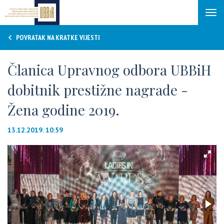
Tog
navi
POVRATAK NA KRATKE VIJESTI
Članica Upravnog odbora UBBiH
dobitnik prestižne nagrade -
Žena godine 2019.
13.12.2019. 10:59