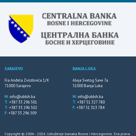
SARAJEVO
BANJA LUKA
Fra Anđela Zvizdovića 1/X
Aleja Svetog Save 7a
71000 Sarajevo
51000 Banja Luka
M:
info@ubbih.ba
M:
info@ubbih.ba
T:
+387 33 296 501
T:
+387 51 327 780
T:
+387 33 296 502
F:
+387 51 313 784
F:
+387 33 296 509
Copyright © 2004. - 2026. Udruženje banaka Bosne i Hercegovine. Sva prava