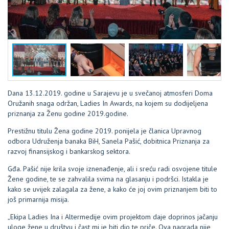
Dana 13.12.2019. godine u Sarajevu je u svečanoj atmosferi Doma
Oružanih snaga održan, Ladies In Awards, na kojem su dodijeljena
priznanja za Ženu godine 2019.godine.
Prestižnu titulu Žena godine 2019. ponijela je članica Upravnog
odbora Udruženja banaka BiH, Sanela Pašić, dobitnica Priznanja za
razvoj finansijskog i bankarskog sektora.
Gđa. Pašić nije krila svoje iznenađenje, ali i sreću radi osvojene titule
Žene godine, te se zahvalila svima na glasanju i podršci. Istakla je
kako se uvijek zalagala za žene, a kako će joj ovim priznanjem biti to
još primarnija misija.
„Ekipa Ladies Ina i Altermedije ovim projektom daje doprinos jačanju
uloge žene u društvu i čast mi je biti dio te priče. Ova nagrada nije