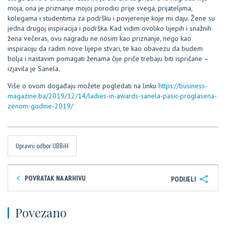
moja, ona je priznanje mojoj porodici prije svega, prijateljima,
kolegama i studentima za podršku i povjerenje koje mi daju. Žene su
jedna drugoj inspiracija i podrška. Kad vidim ovoliko lijepih i snažnih
žena večeras, ovu nagradu ne nosim kao priznanje, nego kao
inspiraciju da radim nove lijepe stvari, te kao obavezu da budem
bolja i nastavim pomagati ženama čije priče trebaju biti ispričane –
izjavila je Sanela.
Više o ovom događaju možete pogledati na linku
https://business-
magazine.ba/2019/12/14/ladies-in-awards-sanela-pasic-proglasena-
zenom-godine-2019/
Upravni odbor UBBiH
POVRATAK NA ARHIVU
PODIJELI
Povezano