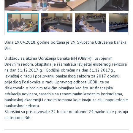
Dana 19.04.2018. godine održana je 29. Skupština Udruženja banaka
BiH.
U skladu sa aktima Udruženja banaka BiH (UBBiH) i usvojenim
Dnevnim redom, Skupština je razmatrala Izvještaj eksternog revizora
na dan 31.12.2017. g. i Godišnji obračun na dan 31.12.2017.g.,
Izvještaj o radu i poslovanju bankarskog sektora za 2017. godinu;
prijedlog Poslovnika o radu Upravnog odbora UBBiH, te se
diskutovalo o brojnim tekućim pitanjima kao što su: finansijska
edukacija novinara, saradnja sa renomiranim kreditnim institucijama,
bankarskoj akademiji i drugim temama koje imaju za cilj unaprijeđenje
bankarskog sektora.
Skupštini su prisustvovale 22 banke od ukupno 24 banke koje posluju
na teritoriji BiH.