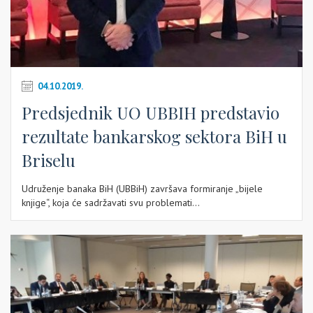
04.10.2019.
Predsjednik UO UBBIH predstavio
rezultate bankarskog sektora BiH u
Briselu
Udruženje banaka BiH (UBBiH) završava formiranje „bijele
knjige“, koja će sadržavati svu problemati...