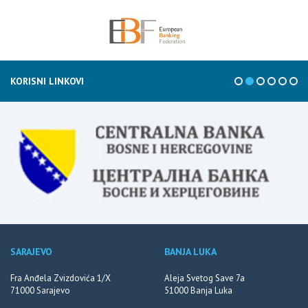
KORISNI LINKOVI
SARAJEVO
BANJA LUKA
Fra Anđela Zvizdovića 1/X
Aleja Svetog Save 7a
71000 Sarajevo
51000 Banja Luka