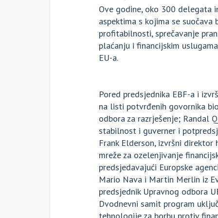
Ove godine, oko 300 delegata ima
aspektima s kojima se suočava ba
profitabilnosti, sprečavanje pran
plaćanju i financijskim uslugama
EU-a.
Pored predsjednika EBF-a i izvrš
na listi potvrđenih govornika bio
odbora za razrješenje; Randal Q
stabilnost i guverner i potpredsj
Frank Elderson, izvršni direktor
mreže za ozelenjivanje financij
predsjedavajući Europske agenci
Mario Nava i Martin Merlin iz Ev
predsjednik Upravnog odbora UB
Dvodnevni samit program uključi
tehnologije za borbu protiv fin