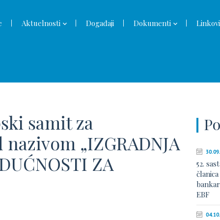
e
Aktuelnosti
Događaji
Dokumenti
Linkovi
ski samit za
Po
d nazivom „IZGRADNJA
30.09
UDUĆNOSTI ZA
52. sas
članic
bankar
EBF
04.10