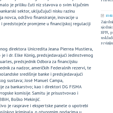
lo je priliku čuti niz stavova o svim ključnim
nkarski sektor, uključujući nisku razinu
13.02
ja novca, održivo finansiranje, inovacije u
Zajedn
 i predstojeće promjene u financijskoj regulaciji
sjednic
SPN, p
usklađe
revizij
nog direktora Unicredita Jeana Pierrea Mustiera,
 je i dr. Elke König, predsjedavajući Jedinstvenog
uarles, predsjednik Odbora za financijsku
ednik za nadzor, američkih Federalnih rezervi, te
 holandske središnje banke i predsjedavajući
skog sustava; José Manuel Campa,
je za bankarstvo; kao i direktori DG FISMA
ropske komisije. Samitu je prisustvovao i
BiH, Boško Mekinjić.
vo je rasprave i ekspertske panele o upotrebi
ansijskog kriminala, o otvorenim podacima u