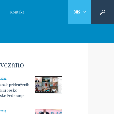
BHS
Kontakt
vezano
.2021.
tanak pridruženih
a Europske
ske Federacije -
.2019.