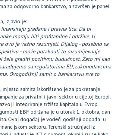
ama za odgovorno bankarstvo, a završen je panel
, izjavio je:
finansiraju građane i pravna lica. Da bi
banke moraju biti profitabilne i održive. U
e ovo je važno razumjeti. Dijalog - posebno sa
spektivu - može potaknuti to razumijevanje.
pi žele graditi pozitivnu budućnost. Zato mi kao
sarađujemo sa regulatorima EU, zakonodavcima
ama. Ovogodišnji samit o bankarstvu sve to
a, mjesto samita iskorišteno je za pokretanje
panje za privatni i javni sektor u cijeloj Europi,
 razvoj i integriranje tržišta kapitala u Evropi.
gurnosti EBF održana je u utorak 1. oktobra, dan
ta. Ovaj događaj je vodeći godišnji događaj u
inancijskom sektoru. Terenski stručnjaci iz
zori i industrije ICT sigurnosti okupili su se kako