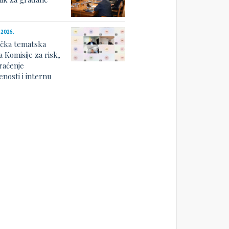
.2026.
ička tematska
a Komisije za risk,
raćenje
nosti i internu
u