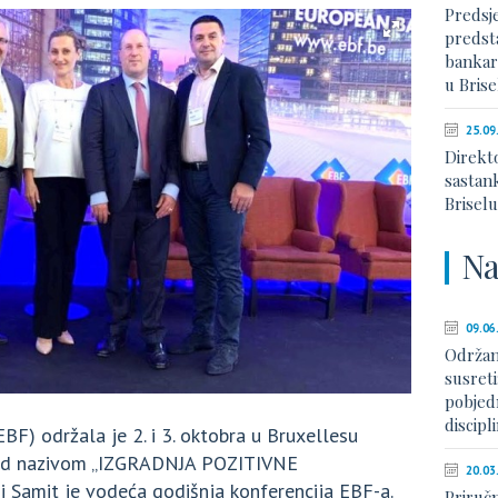
Predsj
predst
bankar
u Brise
25.09
Direkt
sastan
Brisel
Na
09.06
Održan
susreti
pobjed
discip
BF) održala je 2. i 3. oktobra u Bruxellesu
pod nazivom „IZGRADNJA POZITIVNE
20.03
amit je vodeća godišnja konferencija EBF-a.
Priruč