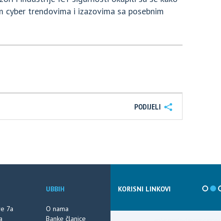
ćim cyber trendovima i izazovima sa posebnim
PODIJELI
UBBIH
KORISNI LINKOVI
ve 7a
O nama
a
Banke članice