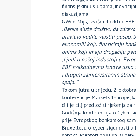
finansijskim uslugama, inovacij
diskusijama.
G.Wim Mijs, izvršni direktor EBF-a
„Banke služe društvu da zdravo 
pravilno vodile vlastiti posao, 
ekonomiji koju financiraju bank
onima koji imaju drugačiju per
„Ljudi u našoj industriji u Evro
EBF svakodnevno iznova usko 
i drugim zainteresiranim stran
spaja. "
Tokom jutra u srijedu, 2. oktobr
konferencije Markets4Europe, kam
čiji je cilj predložiti rješenja za
Godišnja konferencija o Cyber si
prije Evropskog bankarskog sami
Bruxellesu o cyber sigurnosti u f
banaka, kreatori politika, supervi