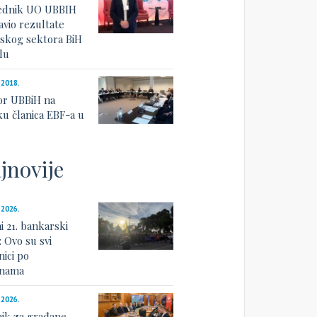
ednik UO UBBIH
avio rezultate
skog sektora BiH
lu
.2018.
or UBBiH na
ku članica EBF-a u
u
jnovije
.2026.
i 21. bankarski
: Ovo su svi
nici po
linama
.2026.
nik za građane