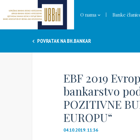
O nama
Banke članic
POVRATAK NA BH.BANKAR
EBF 2019 Evrop
bankarstvo po
POZITIVNE B
EUROPU“
04.10.2019. 11:36