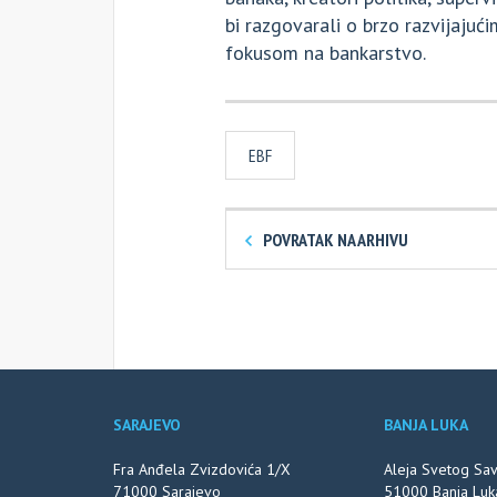
bi razgovarali o brzo razvijaju
fokusom na bankarstvo.
EBF
POVRATAK NA ARHIVU
SARAJEVO
BANJA LUKA
Fra Anđela Zvizdovića 1/X
Aleja Svetog Sa
71000 Sarajevo
51000 Banja Luk