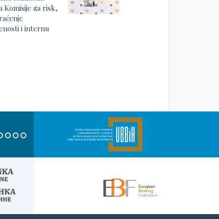
a Komisije za risk,
raćenje
nosti i internu
u