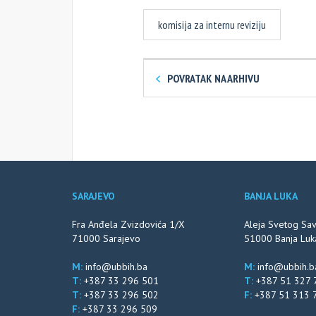
komisija za internu reviziju
POVRATAK NA ARHIVU
SARAJEVO
BANJA LUKA
Fra Anđela Zvizdovića 1/X
Aleja Svetog Sa
71000 Sarajevo
51000 Banja Luk
M:
info@ubbih.ba
M:
info@ubbih.b
T:
+387 33 296 501
T:
+387 51 327 
T:
+387 33 296 502
F:
+387 51 313 
F:
+387 33 296 509