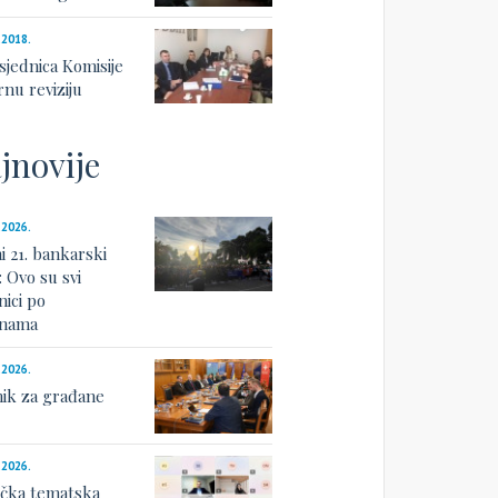
.2018.
sjednica Komisije
rnu reviziju
jnovije
.2026.
i 21. bankarski
: Ovo su svi
nici po
linama
.2026.
nik za građane
.2026.
ička tematska