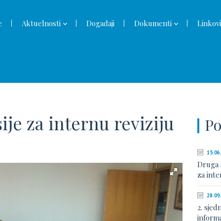
e
Aktuelnosti
Događaji
Dokumenti
Linkovi
je za internu reviziju
Po
15.06
Druga 
za inte
28.09
2. sjed
inform