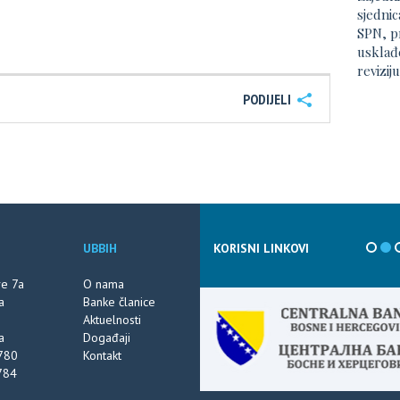
sjednic
SPN, p
usklađe
revizij
PODIJELI
UBBIH
KORISNI LINKOVI
ve 7a
O nama
a
Banke članice
Aktuelnosti
a
Događaji
780
Kontakt
784