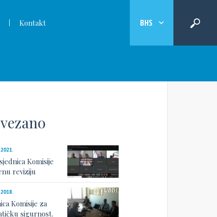
BHS
Kontakt
vezano
.2021.
sjednica Komisije
rnu reviziju
.2018.
nica Komisije za
atičku sigurnost.