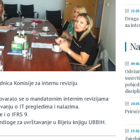
21.03
Druga 
za inte
Na
09.06
Održan
susreti
nica Komisije za internu reviziju.
pobjed
discip
govaralo se o mandatornim internim revizijama
20.03
avanju o IT pregledima i nalazima.
Priruč
 i o IFRS 9.
jedloge za uvrštavanje u Bijelu knjigu UBBIH.
13.02
Zajedn