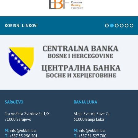
KORISNI LINKOVI
SARAJEVO
BANJA LUKA
Fra Anđela Zvizdovića 1/X
Aleja Svetog Save 7a
71000 Sarajevo
51000 Banja Luka
M:
info@ubbih.ba
M:
info@ubbih.ba
T:
+387 33 296 501
T:
+387 51 327 780