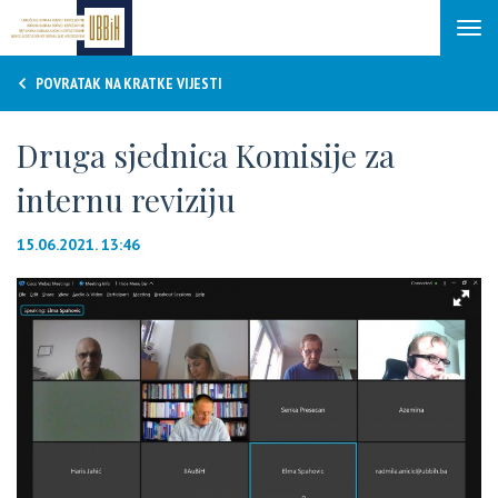
Tog
navi
POVRATAK NA KRATKE VIJESTI
Druga sjednica Komisije za
internu reviziju
15.06.2021. 13:46