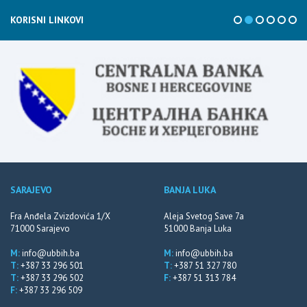
KORISNI LINKOVI
SARAJEVO
BANJA LUKA
Fra Anđela Zvizdovića 1/X
Aleja Svetog Save 7a
71000 Sarajevo
51000 Banja Luka
M:
info@ubbih.ba
M:
info@ubbih.ba
T:
+387 33 296 501
T:
+387 51 327 780
T:
+387 33 296 502
F:
+387 51 313 784
F:
+387 33 296 509