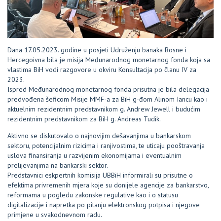
Dana 17.05.2023. godine u posjeti Udruženju banaka Bosne i
Hercegoivna bila je misija Međunarodnog monetarnog fonda koja sa
vlastima BiH vodi razgovore u okviru Konsultacija po članu IV za
2023.
Ispred Međunarodnog monetarnog fonda prisutna je bila delegacija
predvođena šeficom Misije MMF-a za BiH g-đom Alinom Iancu kao i
aktuelnim rezidentnim predstavnikom g. Andrew Jewell i budućim
rezidentnim predstavnikom za BiH g. Andreas Tudik.
Aktivno se diskutovalo o najnovijim dešavanjima u bankarskom
sektoru, potencijalnim rizicima i ranjivostima, te uticaju pooštravanja
uslova finansiranja u razvijenim ekonomijama i eventualnim
prelijevanjima na bankarski sektor.
Predstavnici eskpertnih komisija UBBiH informirali su prisutne o
efektima privremenih mjera koje su donijele agencije za bankarstvo,
reformama u pogledu zakonske regulative kao i o statusu
digitalizacije i napretka po pitanju elektronskog potpisa i njegove
primjene u svakodnevnom radu.