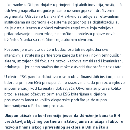
Iako banke u BiH prednjače u primjeni digitalnih inovacija, postignuće
održivog napretka moguće je samo uz sinergiju svih društvenih
segmenata. Udruženje banaka BiH aktivno sarađuje sa relevantnim
institucijama na izgradnji ekosistema pogodnog za digitalizaciju, ali i
dalje ostaje izazov u oblasti zakonske regulative koja zahtijeva
prilagođavanje i unapređenje, naročito u kontekstu pojave novih
tržišnih učesnika sa različitim regulatornim okvirom.
Posebno je istaknuto da će u budućnosti biti neophodna sve
intenzivnija strateška partnerstva između banaka i novih tehnoloških
aktera, uz zajednički fokus na razvoj kadrova, timski rad i kontinuiranu
edukaciju – jer samo snažan tim može ostvariti dugoročne rezultate.
U okviru ESG panela, diskutovalo se o ulozi finansijskih institucija kao
lidera u primjeni ESG principa, ali i o izazovima kada je riječ o njihovoj
implementaciji kod klijenata i dobavljača. Otvorena su pitanja koliko
brzo je realno očekivati primjenu ESG kriterijuma u cijelom
poslovnom lancu te koliko ekspertske podrške je dostupno
kompanijama u BiH u tom procesu.
Ukupan utisak sa konferencije jeste da Udruženje banaka BiH
predstavlja ključnog partnera institucijama i značajan faktor u
razvoju finansijskog i privrednog sektora u BiH, na što s