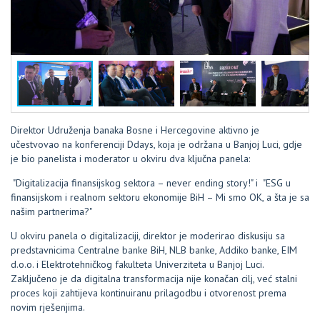
Direktor Udruženja banaka Bosne i Hercegovine aktivno je
učestvovao na konferenciji Ddays, koja je održana u Banjoj Luci, gdje
je bio panelista i moderator u okviru dva ključna panela:
"Digitalizacija finansijskog sektora – never ending story!" i "ESG u
finansijskom i realnom sektoru ekonomije BiH – Mi smo OK, a šta je sa
našim partnerima?"
U okviru panela o digitalizaciji, direktor je moderirao diskusiju sa
predstavnicima Centralne banke BiH, NLB banke, Addiko banke, EIM
d.o.o. i Elektrotehničkog fakulteta Univerziteta u Banjoj Luci.
Zaključeno je da digitalna transformacija nije konačan cilj, već stalni
proces koji zahtijeva kontinuiranu prilagodbu i otvorenost prema
novim rješenjima.