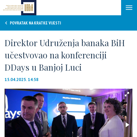
Tog
navi
POVRATAK NA KRATKE VIJESTI
Direktor Udruženja banaka BiH
učestvovao na konferenciji
DDays u Banjoj Luci
15.04.2025. 14:58