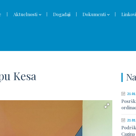
e
Aktuelnosti
Događaji
Dokumenti
Linkovi
pu Kesa
Na
21.01
Posršk
ordinac
21.01
Podrška
Cazina