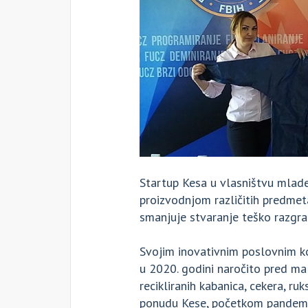
Startup Kesa u vlasništvu mlad
proizvodnjom različitih predmeta
smanjuje stvaranje teško razgra
Svojim inovativnim poslovnim ko
u 2020. godini naročito pred ma
recikliranih kabanica, cekera, ruk
ponudu Kese, početkom pandemije