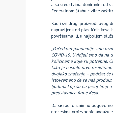
a sa sredstvima doniranim od str
Federalnom štabu civilne zaštit
Kao i svi drugi proizvodi ovog 
napravljena od plastičnih kesa k
površinama ili, u najboljem sluč
„Početkom pandemije smo razmiš
COVID-19. Uvidjeli smo da na tr
količinama koje su potrebne. Od
tako je nastalo prvo recikliran
dvojako značenje – podržat će n
istovremeno će se naš produkt u
ljudima koji su na prvoj liniji u
predstavnica firme Kesa.
Da se radi o iznimno odgovorno
procesima proizvodnje angažuje 