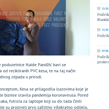
21.01
Podršk
Stanišić
21.01
Podršk
07.09
Podršk
proizv
e poduzetnice Naide Pandžić bavi se
 od recikliranih PVC kesa, te na taj način
divog otpada u prirodi.
nceptom, Kesa se prilagodila izazovima koje je
le biznise stavila pandemija koronavirusa. Pored
saka, futrola za laptope koji su do tada činili
 su proizveli prvo zaštitno višekratno odijelo,