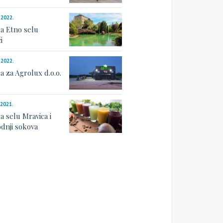
.2022.
a Etno selu
i
.2022.
a za Agrolux d.o.o.
.2021.
a selu Mravica i
odnji sokova