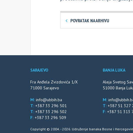
POVRATAK NA ARHIVU
SARAJEVO
BANJA LUKA
Fra Anđela Zvizdovića 1/X
Aleja Svetog Sa
71000 Sarajevo
51000 Banja Luk
M:
info@ubbih.ba
M:
info@ubbih.b
T:
+387 33 296 501
T:
+387 51 327 
T:
+387 33 296 502
F:
+387 51 313 
F:
+387 33 296 509
Copyright © 2004. - 2026. Udruženje banaka Bosne i Hercegovin