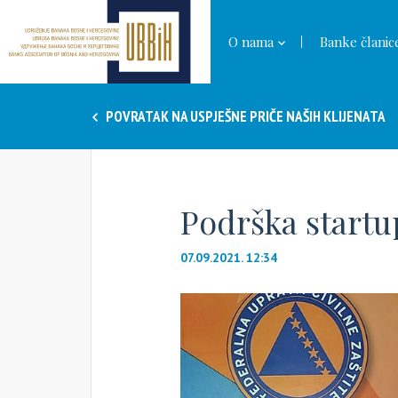
O nama
Banke članic
POVRATAK NA USPJEŠNE PRIČE NAŠIH KLIJENATA
Podrška startu
07.09.2021. 12:34