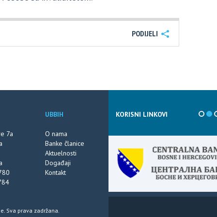
PODIJELI
UBBIH
KORISNI LINKOVI
ve 7a
O nama
a
Banke članice
Aktuelnosti
a
Događaji
780
Kontakt
784
e. Sva prava zadržana.