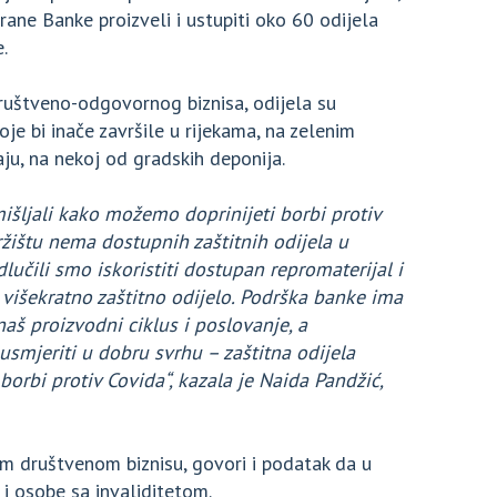
ane Banke proizveli i ustupiti oko 60 odijela
e.
društveno-odgovornog biznisa, odijela su
oje bi inače završile u rijekama, na zelenim
aju, na nekoj od gradskih deponija.
ljali kako možemo doprinijeti borbi protiv
žištu nema dostupnih zaštitnih odijela u
lučili smo iskoristiti dostupan repromaterijal i
o višekratno zaštitno odijelo. Podrška banke ima
aš proizvodni ciklus i poslovanje, a
smjeriti u dobru svrhu – zaštitna odijela
 borbi protiv Covida“, kazala je Naida Pandžić,
m društvenom biznisu, govori i podatak da u
i osobe sa invaliditetom.