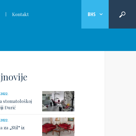
BHS
Kontakt
jnovije
.2022.
a stomatološkoj
iji Đurić
.2022.
 za „Stil“ iz