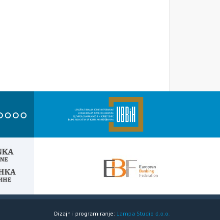
Dizajn i programiranje:
Lampa Studio d.o.o.