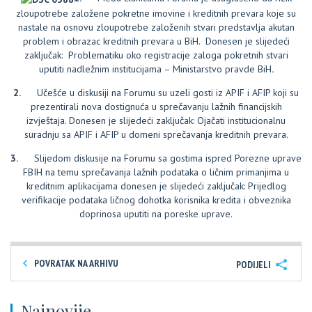
zloupotrebe založene pokretne imovine i kreditnih prevara koje su
nastale na osnovu zloupotrebe založenih stvari predstavlja akutan
problem i obrazac kreditnih prevara u BiH. Donesen je slijedeći
zaključak:
Problematiku oko registracije zaloga pokretnih stvari
uputiti nadležnim institucijama – Ministarstvo pravde BiH
.
2.
Učešće u diskusiji na Forumu su uzeli gosti iz APIF i AFIP koji su
prezentirali nova dostignuća u sprečavanju lažnih financijskih
izvještaja. Donesen je slijedeći zaključak:
Ojačati institucionalnu
suradnju sa APIF i AFIP u domeni sprečavanja kreditnih prevara.
3.
Slijedom diskusije na Forumu sa gostima ispred Porezne uprave
FBIH na temu sprečavanja lažnih podataka o ličnim primanjima u
kreditnim aplikacijama donesen je slijedeći zaključak:
Prijedlog
verifikacije podataka ličnog dohotka korisnika kredita i obveznika
doprinosa uputiti na poreske uprave.
POVRATAK NA ARHIVU
PODIJELI
Najnovije