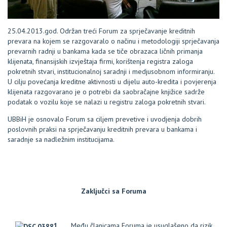
25.04.2013.god. Održan treći Forum za sprječavanje kreditnih
prevara na kojem se razgovaralo o načinu i metodologiji sprječavanja
prevarnih radnji u bankama kada se tiče obrazaca ličnih primanja
klijenata, finansijskih izvještaja firmi, korištenja registra zaloga
pokretnih stvari, institucionalnoj saradnji i medjusobnom informiranju.
U cilju povećanja kreditne aktivnosti u dijelu auto-kredita i povjerenja
klijenata razgovarano je o potrebi da saobračajne knjižice sadrže
podatak o vozilu koje se nalazi u registru zaloga pokretnih stvari.
UBBiH je osnovalo Forum sa ciljem prevetive i uvodjenja dobrih
poslovnih praksi na sprječavanju kreditnih prevara u bankama i
saradnje sa nadležnim institucijama.
Zaključci sa Foruma
1.
Među članicama Foruma je usuglašeno da rizik