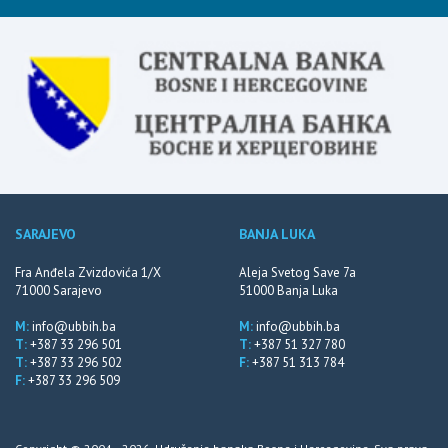
SARAJEVO
BANJA LUKA
Fra Anđela Zvizdovića 1/X
Aleja Svetog Save 7a
71000 Sarajevo
51000 Banja Luka
M:
info@ubbih.ba
M:
info@ubbih.ba
T:
+387 33 296 501
T:
+387 51 327 780
T:
+387 33 296 502
F:
+387 51 313 784
F:
+387 33 296 509