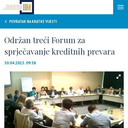
Tog
navi
POVRATAK NA KRATKE VIJESTI
Održan treći Forum za
sprječavanje kreditnih prevara
30.04.2013. 09:58