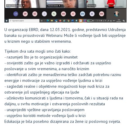
U organizaciji EBRD, dana 12.03.2021. godine, predstavnici Udruženja
banaka su prisustvovali Webinaru: Može li vođenje ljudi biti uspješnije
u kriznim nego u stabilnim vremenima.
Tijekom dva sata mogli smo čuti kako:
- razumjeti što je to organizacijski imunitet
- osvijestiti zašto ga je važno izgraditi i održavati za uspješno
poslovanje u svim vremenima, a naročito kriznim
- identificirati zašto je menadžerima teško zadržati potrebnu razinu
energije i motivacije za uspješno vođenje ljudima u krizi
- sagledati realne i objektivne mogućnosti koje nudi kriza za
ostvarenje još uspješnijeg utjecaja na ljude
- učinkovito komunicirati s ljudima i tomovima, čak i u situaciji rada na
daljinu, u svrhu motivacije i ostvarenja poslovnih rezultata
- unaprijediti vještine upravljanja poslovanjem
- uspješno koristiti metode vođenja ljudi u krizi
Edukacija je bila posebno dizajnirana za žene iz poslovnog svijeta.