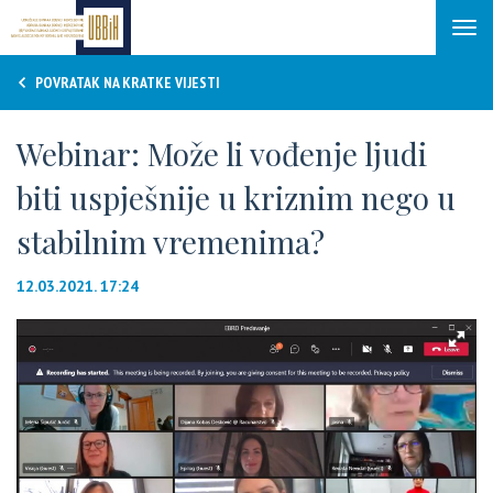
Tog
navi
POVRATAK NA KRATKE VIJESTI
Webinar: Može li vođenje ljudi
biti uspješnije u kriznim nego u
stabilnim vremenima?
12.03.2021. 17:24