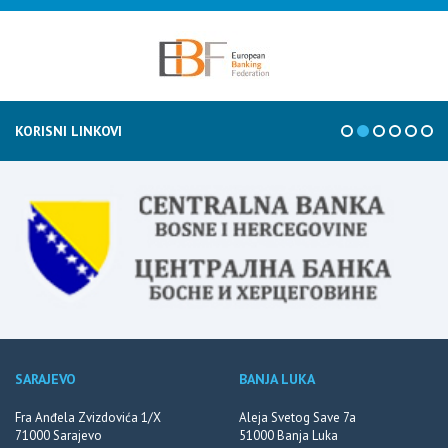
KORISNI LINKOVI
SARAJEVO
BANJA LUKA
Fra Anđela Zvizdovića 1/X
Aleja Svetog Save 7a
71000 Sarajevo
51000 Banja Luka