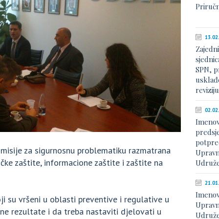
Priruč
13.02
Zajedn
sjednic
SPN, p
usklađe
revizij
02.02
Imenov
predsje
potpre
omisije za sigurnosnu problematiku razmatrana
Upravn
ičke zaštite, informacione zaštite i zaštite na
Udruže
21.01
Imenov
i su vršeni u oblasti preventive i regulative u
Upravn
e rezultate i da treba nastaviti djelovati u
Udruže