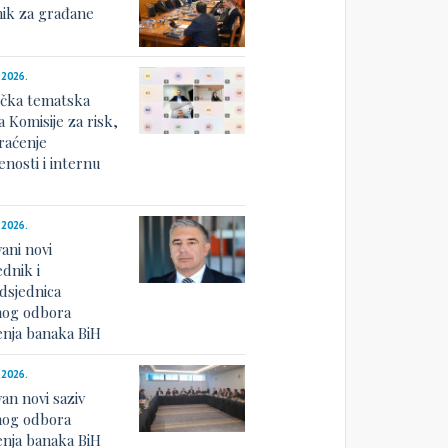
nik za građane
.2026.
ička tematska
a Komisije za risk,
raćenje
nosti i internu
u
.2026.
ani novi
dnik i
dsjednica
og odbora
nja banaka BiH
.2026.
an novi saziv
og odbora
nja banaka BiH