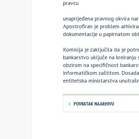
pravcu
unaprijeđena pravnog okvira nar
Apostrofiran je problem arhivira
dokumentacije u papirnatom obl
Komisija je zaključila da je potr
bankarstvo uključe na kreiranju 
obzirom na specifičnost bankarst
informatičkom zaštitom. Dosadaš
entitetska ministarstva unutrašn
POVRATAK NA ARHIVU