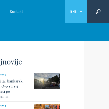
BHS
Kontakt
jnovije
.2026.
i 21. bankarski
: Ovo su svi
nici po
linama
.2026.