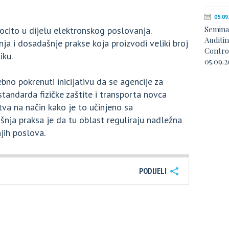
05.09
Semina
ocito u dijelu elektronskog poslovanja.
Auditi
nja i dosadašnje prakse koja proizvodi veliki broj
Contro
iku.
05.09.2
ebno pokrenuti inicijativu da se agencije za
standarda fizičke zaštite i transporta novca
va na način kako je to učinjeno sa
nja praksa je da tu oblast reguliraju nadležna
jih poslova.
PODIJELI