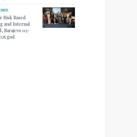
.2025.
r Risk Based
ng and Internal
l, Sarajevo 02-
025.god.