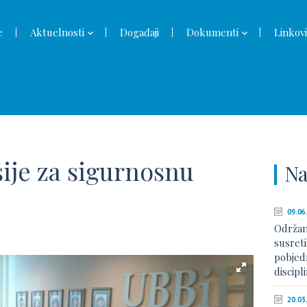
e
Aktuelnosti
Događaji
Dokumenti
Linkovi
ije za sigurnosnu
Na
09.06
Održan
susreti
pobjed
discip
20.03