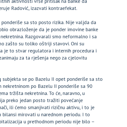
tnih aktivnosti vrše pritisak na banke da
jeruje Radović, izazvati kontraefekat.
 ponderiše sa sto posto rizika. Nije valjda da
 dobio obrazloženje da je ponder imovine banke
 nekretnina. Razgovarali smo neformalno i sa
 zašto su toliko oštriji stavovi. Oni su
a je to stvar regulatora i internih procedura i
 zanimaju za ta rješenja nego za cjelovitu
g subjekta se po Bazelu II opet ponderiše sa sto
en nekretninom po Bazelu II ponderiše sa 90
ema tržišta nekretnina. To će, naravno, u
ija preko jedan posto tražiti povećanje
či, ili ćemo smanjivati rizičnu aktivu, i to je
m bilansi mirovati u narednom periodu. I to
italizacija u prethodnom periodu nije bilo –