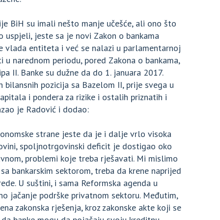
ije BiH su imali nešto manje učešće, ali ono što
 uspjeli, jeste sa je novi Zakon o bankama
e vlada entiteta i već se nalazi u parlamentarnoj
ati u narednom periodu, pored Zakona o bankama,
cipa II. Banke su dužne da do 1. januara 2017.
 bilansnih pozicija sa Bazelom II, prije svega u
tala i pondera za rizike i ostalih priznatih i
kazao je Radović i dodao:
onomske strane jeste da je i dalje vrlo visoka
ini, spoljnotrgovinski deficit je dostigao oko
avnom, problemi koje treba rješavati. Mi mislimo
 sa bankarskim sektorom, treba da krene naprijed
ivrede. U suštini, i sama Reformska agenda u
no jačanje podrške privatnom sektoru. Međutim,
ena zakonska rješenja, kroz zakonske akte koji se
e da banke mogu da pojačaju svoju kreditnu