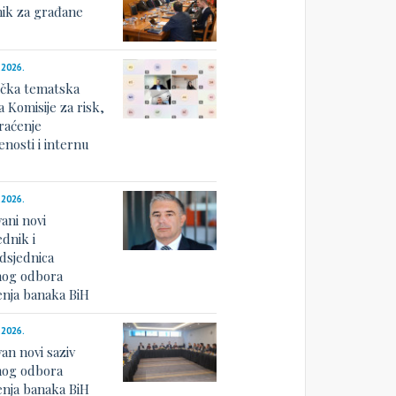
nik za građane
.2026.
ička tematska
a Komisije za risk,
raćenje
nosti i internu
u
.2026.
ani novi
dnik i
dsjednica
og odbora
nja banaka BiH
.2026.
an novi saziv
og odbora
nja banaka BiH