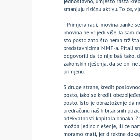
jednostavno, umjesto rasta kredi
smanjuju rizičnu aktivu. To će, v
- Primjera radi, imovina banke se
imovina ne vrijedi više. Ja sam
sto posto zato što nema tržišta
predstavnicima MMF-a. Pitali smo
odgovorili da to nije baš tako, d
zakonskih rješenja, da se oni ne
primjenu.
S druge strane, kredit poslovno
posto, iako se kredit obezbijeđ
posto. Isto je obrazloženje da n
predračunu naših bilansnih pozic
adekvatnosti kapitala banaka. Zna
možda jedino rješenje, ili će na
moramo znati, jer direktne dokap