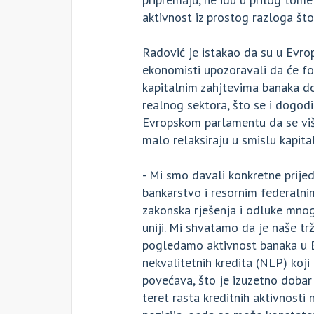
aktivnost iz prostog razloga što 
Radović je istakao da su u Evrops
ekonomisti upozoravali da će fo
kapitalnim zahjtevima banaka do
realnog sektora, što se i dogodil
Evropskom parlamentu da se više
malo relaksiraju u smislu kapita
- Mi smo davali konkretne prije
bankarstvo i resornim federalni
zakonska rješenja i odluke mnogo
uniji. Mi shvatamo da je naše trž
pogledamo aktivnost banaka u Bos
nekvalitetnih kredita (NLP) koji
povećava, što je izuzetno dobar
teret rasta kreditnih aktivnosti 