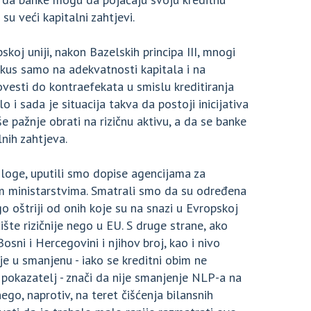
su veći kapitalni zahtjevi.
koj uniji, nakon Bazelskih principa III, mnogi
kus samo na adekvatnosti kapitala i na
vesti do kontraefekata u smislu kreditiranja
o i sada je situacija takva da postoji inicijativa
 pažnje obrati na rizičnu aktivu, a da se banke
lnih zahtjeva.
dloge, uputili smo dopise agencijama za
m ministarstvima. Smatrali smo da su određena
 oštriji od onih koje su na snazi u Evropskoj
ište rizičnije nego u EU. S druge strane, ako
ni i Hercegovini i njihov broj, kao i nivo
 je u smanjenu - iako se kreditni obim ne
 pokazatelj - znači da nije smanjenje NLP-a na
nego, naprotiv, na teret čišćenja bilansnih