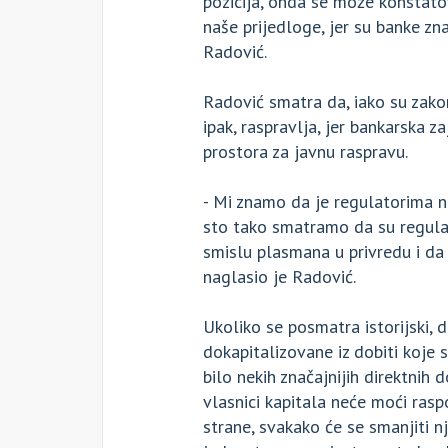
pozicija, onda se može konstato
naše prijedloge, jer su banke zn
Radović.
Radović smatra da, iako su zakon
ipak, raspravlja, jer bankarska z
prostora za javnu raspravu.
- Mi znamo da je regulatorima n
sto tako smatramo da su regulat
smislu plasmana u privredu i da
naglasio je Radović.
Ukoliko se posmatra istorijski,
dokapitalizovane iz dobiti koje 
bilo nekih značajnijih direktnih 
vlasnici kapitala neće moći ras
strane, svakako će se smanjiti nj