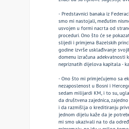
- Predstavnici banaka iz Federac
smo mi nastojali, međutim nismo
usvojen u formi nacrta od stran
proceduri. Ono što će se pokaz
slijedi i primjena Bazelskih prin
godine izvrše usklađivanje svojih
domenu izračuna adekvatnosti kapi
nepriznatih dijelova kapitala - 
- Ono što mi primjećujemo sa ek
nezaposlenost u Bosni i Hercegov
sedam milijardi KM, i to su, ugl
da društvena zajednica, zajedno
i da razmišlja o kreditiranju pr
jednom dijelu kaže da je potreb
mi smo ukazivali na to da određ
pripremaju, ne idu u prilog tom