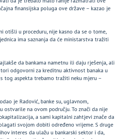
vati da je trebalo malo ranije razmatrati ove
ačajna finansijska poluga ove države – kazao je
i otišli u proceduru, nije kasno da se o tome,
ajednica ima saznanja da će ministarstva tražiti
ajlakše da bankama nametnu ili daju rješenja, ali
ori odgovorni za kreditnu aktivnost banaka u
 s tog aspekta trebamo tražiti neku mjeru –
 dodao je Radović, banke su, uglavnom,
su ostvarile na ovom području. To znači da nije
dokapitalizacija, a sami kapitalni zahtjevi znače da
polagati svojom dobiti određeno vrijeme. S druge
ihov interes da ulažu u bankarski sektor i da,