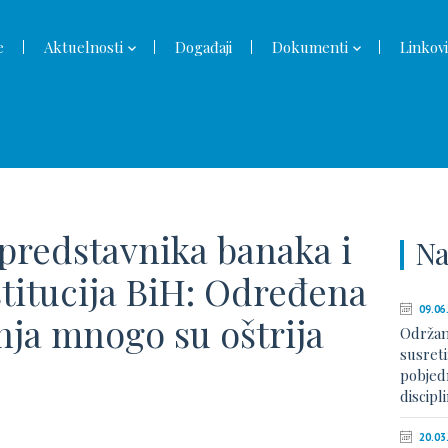
e
Aktuelnosti
Događaji
Dokumenti
Linkovi
 predstavnika banaka i
Na
stitucija BiH: Određena
09.06
nja mnogo su oštrija
Održan
susreti
pobjed
discip
20.03