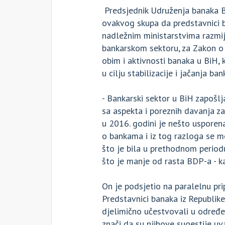
Predsjednik Udruženja banaka 
ovakvog skupa da predstavnici b
nadležnim ministarstvima razmije
bankarskom sektoru, za Zakon o
obim i aktivnosti banaka u BiH,
u cilju stabilizacije i jačanja b
- Bankarski sektor u BiH zapošl
sa aspekta i poreznih davanja z
u 2016. godini je nešto usporen
o bankama i iz tog razloga se m
što je bila u prethodnom period
što je manje od rasta BDP-a - k
On je podsjetio na paralelnu pri
Predstavnici banaka iz Republik
djelimično učestvovali u određen
znači da su njihove sugestije uv