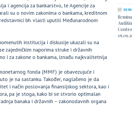
sija i agencija za bankarstvo, te Agencije za
05.09
arali su o novim zakonima o bankama, kreditnom
Semina
redstavnici bh. vlasti uputili Međunarodnom
Auditi
Contro
05.09.2
menutih institucija i diskusije ukazali su na
 se zajedničkim naporima struke i državnih
ano i za zakone o bankama, iznađu najkvalitetnija
onetarnog fonda (MMF) je obavezujuće i
nuto je na sastanku. Također, naglašeno je da
et i način poslovanja finansijskog sektora, kao i
ora, pa je stoga, kako bi se stvorio optimalan
saradnja banaka i državnih – zakonodavnih organa