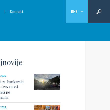
BHS
Kontakt
jnovije
.2026.
i 21. bankarski
: Ovo su svi
nici po
linama
.2026.