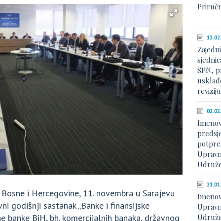
Priruč
13.02
Zajedn
sjednic
SPN, p
usklađe
revizij
02.02
Imenov
predsje
potpre
Upravn
Udruže
21.01
 Bosne i Hercegovine, 11. novembra u Sarajevu
Imenov
vni godišnji sastanak „Banke i finansijske
Upravn
alne banke BiH, bh. komercijalnih banaka, državnog
Udruže