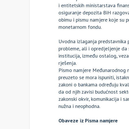
i entitetskih ministarstava finan
osiguranje depozita BiH razgov
obimu i pismu namjere koje su p
monetarnom fondu.
Uvodna izlaganja predstavnika po
probleme, ali i opredjeljenje da
institucija, između ostalog, vez
rješenja.
Pismo namjere Međunarodnog m
preuzeto se mora ispuniti, istak
zakoni o bankama određuju kvalit
da od njih zavisi budućnost sekt
zakonski okvir, komunikacija i 
nužna i neophodna.
Obaveze iz Pisma namjere