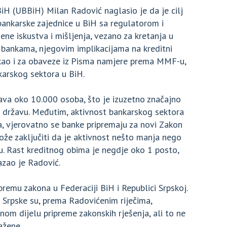
BiH (UBBiH) Milan Radović naglasio je da je
cilj
ankarske zajednice u BiH sa regulatorom i
ne iskustva i mišljenja, vezano za kretanja u
 bankama, njegovim implikacijama na kreditni
 kao i za obaveze iz Pisma namjere prema MMF-u,
ankarskog sektora u BiH.
java oko 10.000 osoba, što je izuzetno značajno
a državu. Međutim, aktivnost bankarskog sektora
a, vjerovatno se banke pripremaju za novi Zakon
ože zaključiti da je aktivnost nešto manja nego
u. Rast kreditnog obima je negdje oko 1 posto,
azao je Radović.
premu zakona u Federaciji BiH i Republici Srpskoj.
e Srpske su, prema Radovićenim riječima,
om dijelu pripreme zakonskih rješenja, ali to ne
ažene.