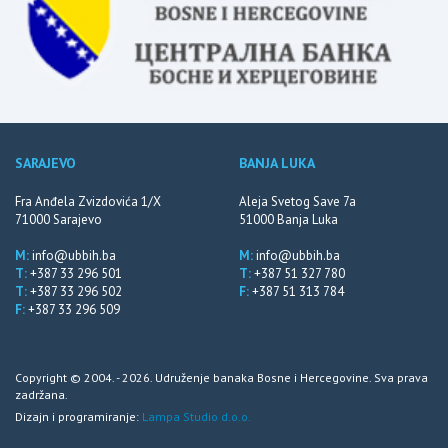
SARAJEVO
BANJA LUKA
Fra Anđela Zvizdovića 1/X
Aleja Svetog Save 7a
71000 Sarajevo
51000 Banja Luka
M:
info@ubbih.ba
M:
info@ubbih.ba
T:
+387 33 296 501
T:
+387 51 327 780
T:
+387 33 296 502
F:
+387 51 313 784
F:
+387 33 296 509
Copyright © 2004. - 2026. Udruženje banaka Bosne i Hercegovine. Sva prava
zadržana.
Dizajn i programiranje:
Lampa Studio d.o.o.