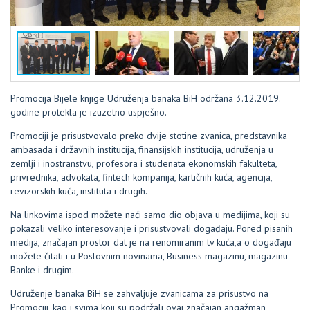
Promocija Bijele knjige Udruženja banaka BiH održana 3.12.2019.
godine protekla je izuzetno uspješno.
Promociji je prisustvovalo preko dvije stotine zvanica, predstavnika
ambasada i državnih institucija, finansijskih institucija, udruženja u
zemlji i inostranstvu, profesora i studenata ekonomskih fakulteta,
privrednika, advokata, fintech kompanija, kartičnih kuća, agencija,
revizorskih kuća, instituta i drugih.
Na linkovima ispod možete naći samo dio objava u medijima, koji su
pokazali veliko interesovanje i prisustvovali događaju. Pored pisanih
medija, značajan prostor dat je na renomiranim tv kuća,a o događaju
možete čitati i u Poslovnim novinama, Business magazinu, magazinu
Banke i drugim.
Udruženje banaka BiH se zahvaljuje zvanicama za prisustvo na
Promociji, kao i svima koji su podržali ovaj značajan angažman