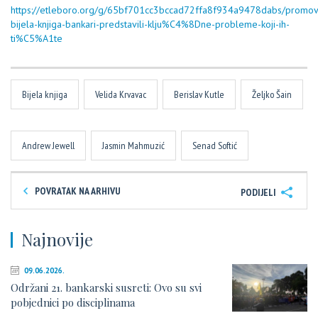
https://etleboro.org/g/65bf701cc3bccad72ffa8f934a9478dabs/promov
bijela-knjiga-bankari-predstavili-klju%C4%8Dne-probleme-koji-ih-
ti%C5%A1te
Bijela knjiga
Velida Krvavac
Berislav Kutle
Željko Šain
Andrew Jewell
Jasmin Mahmuzić
Senad Softić
POVRATAK NA ARHIVU
PODIJELI
Najnovije
09.06.2026.
Održani 21. bankarski susreti: Ovo su svi
pobjednici po disciplinama