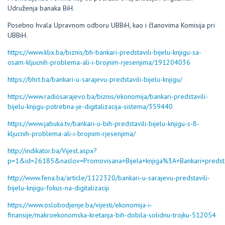
Udruženja banaka BiH.
Posebno hvala Upravnom odboru UBBiH, kao i članovima Komisija pri
UBBiH.
https://www.klix.ba/biznis/bh-bankari-predstavili-bijelu-knjigu-sa-
osam-kljucnih-problema-ali-i-brojnim-rjesenjima/191204036
https://bhrt.ba/bankari-u-sarajevu-predstavili-bijelu-knjigu/
https://www.radiosarajevo.ba/biznis/ekonomija/bankari-predstavili-
bijelu-knjigu-potrebna-je-digitalizacija-sistema/359440
https://www.jabuka.tv/bankari-u-bih-predstavili-bijelu-knjigu-s-8-
kljucnih-problema-ali-i-brojnim-rjesenjima/
http://indikator.ba/Vijest.aspx?
p=1&id=26185&naslov=Promovisana+Bijela+knjiga%3A+Bankari+predst
http://www.fena.ba/article/1122320/bankari-u-sarajevu-predstavili-
bijelu-knjigu-fokus-na-digitalizaciji
https://www.oslobodjenje.ba/vijesti/ekonomija-i-
finansije/makroekonomska-kretanja-bih-dobila-solidnu-trojku-512054