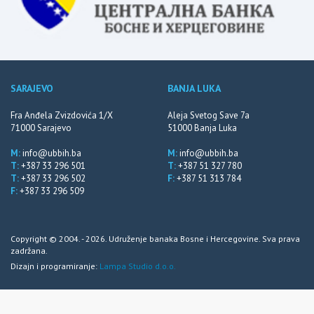
SARAJEVO
BANJA LUKA
Fra Anđela Zvizdovića 1/X
Aleja Svetog Save 7a
71000 Sarajevo
51000 Banja Luka
M:
info@ubbih.ba
M:
info@ubbih.ba
T:
+387 33 296 501
T:
+387 51 327 780
T:
+387 33 296 502
F:
+387 51 313 784
F:
+387 33 296 509
Copyright © 2004. - 2026. Udruženje banaka Bosne i Hercegovine. Sva prava
zadržana.
Dizajn i programiranje:
Lampa Studio d.o.o.