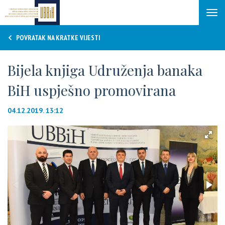
Tog
navi
POVRATAK NA KRATKE VIJESTI
Bijela knjiga Udruženja banaka
BiH uspješno promovirana
04.12.2019. 13:12