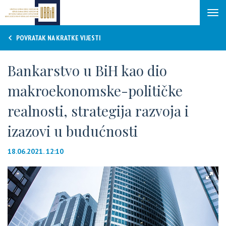
Tog
navi
POVRATAK NA KRATKE VIJESTI
Bankarstvo u BiH kao dio
makroekonomske-političke
realnosti, strategija razvoja i
izazovi u budućnosti
18.06.2021. 12:10