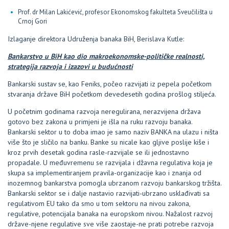
Prof. dr Milan Lakićević, profesor Ekonomskog fakulteta Sveučilišta u
Crnoj Gori
Izlaganje direktora Udruženja banaka BiH, Berislava Kutle:
Bankarstvo u BiH kao dio makroekonomske-političke realnosti,
strategija razvoja i izazovi u budućnosti
Bankarski sustav se, kao Feniks, počeo razvijati iz pepela početkom
stvaranja države BiH početkom devedesetih godina prošlog stiljeća.
U početnim godinama razvoja neregulirana, nerazvijena država
gotovo bez zakona u primjeni je išla na ruku razvoju banaka.
Bankarski sektor u to doba imao je samo naziv BANKA na ulazu i ništa
više što je sličilo na banku. Banke su nicale kao gljive poslije kiše i
kroz prvih desetak godina rasle-razvijale se ili jednostavno
propadale. U međuvremenu se razvijala i džavna regulativa koja je
skupa sa implementiranjem pravila-organizacije kao i znanja od
inozemnog bankarstva pomogla ubrzanom razvoju bankarskog tržišta.
Bankarski sektor se i dalje nastavio razvijati-ubrzano usklađivati sa
regulativom EU tako da smo u tom sektoru na nivou zakona,
regulative, potencijala banaka na europskom nivou. Nažalost razvoj
države-njene regulative sve više zaostaje-ne prati potrebe razvoja