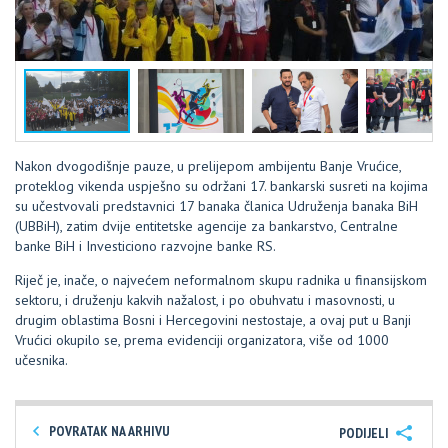
Nakon dvogodišnje pauze, u prelijepom ambijentu Banje Vrućice,
proteklog vikenda uspješno su održani 17. bankarski susreti na kojima
su učestvovali predstavnici 17 banaka članica Udruženja banaka BiH
(UBBiH), zatim dvije entitetske agencije za bankarstvo, Centralne
banke BiH i Investiciono razvojne banke RS.
Riječ je, inače, o najvećem neformalnom skupu radnika u finansijskom
sektoru, i druženju kakvih nažalost, i po obuhvatu i masovnosti, u
drugim oblastima Bosni i Hercegovini nestostaje, a ovaj put u Banji
Vrućici okupilo se, prema evidenciji organizatora, više od 1000
učesnika.
POVRATAK NA ARHIVU
PODIJELI