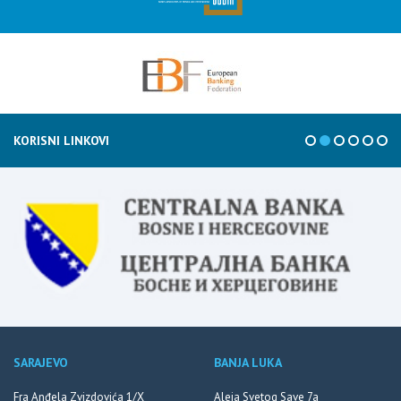
KORISNI LINKOVI
SARAJEVO
BANJA LUKA
Fra Anđela Zvizdovića 1/X
Aleja Svetog Save 7a